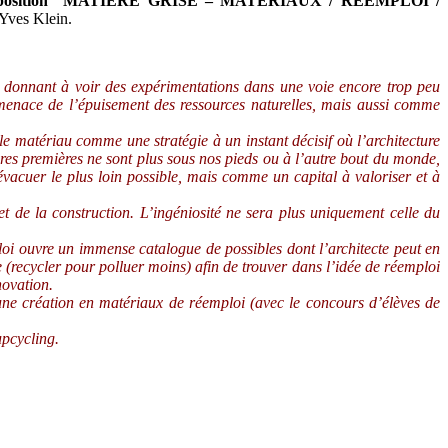
’exposition “MATIÈRE GRISE – MATÉRIAUX / RÉEMPLOI /
Yves Klein.
 donnant à voir des expérimentations dans une voie encore trop peu
menace de l’épuisement des ressources naturelles, mais aussi comme
 matériau comme une stratégie à un instant décisif où l’architecture
res premières ne sont plus sous nos pieds ou à l’autre bout du monde,
évacuer le plus loin possible, mais comme un capital à valoriser et à
t de la construction. L’ingéniosité ne sera plus uniquement celle du
oi ouvre un immense catalogue de possibles dont l’architecte peut en
 (recycler pour polluer moins) afin de trouver dans l’idée de réemploi
novation.
 une création en matériaux de réemploi (avec le concours d’élèves de
pcycling.