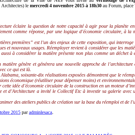
chitecture de la Ville de Nice vous invite au
vernissage de l
rchitectes) le
mercredi 4 novembre 2015 à 18h30
au Forum, place 
ture éclaire la question de notre capacité à agir pour la planète en
ulement comme réponse, par une logique d’économie circulaire, à la 
 premières” est l’un des enjeux de cette exposition, qui interroge le
ues et nouveaux usages. Réemployer revient à considérer que les matiè
nt aussi à considérer la matière présente non plus comme un déchet à 
 matière génère et générera une nouvelle approche de l’architecture e
ec ce qui est là.
Alabama, soixante-dix réalisations exposées démontrent que le réempl
ensions économique (réutiliser pour dépenser moins) et environnementale
mer cette idée d’économie circulaire de la construction en un moteur d’in
et d’Architecture a invité le Collectif Etc à investir sa galerie avec
r des ateliers publics de création sur la base du réemploi et de l’u
tobre 2015
par
adminlesaca
.