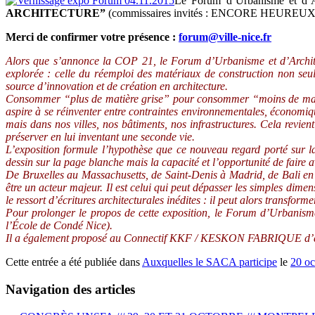
Le Forum d’Urbanisme et d’Ar
ARCHITECTURE”
(commissaires invités : ENCORE HEUREUX A
Merci de confirmer votre présence :
forum@ville-nice.fr
Alors que s’annonce la COP 21, le Forum d’Urbanisme et d’Architec
explorée : celle du réemploi des matériaux de construction non se
source d’innovation et de création en architecture.
Consommer “plus de matière grise” pour consommer “moins de matières
aspire à se réinventer entre contraintes environnementales, économiq
mais dans nos villes, nos bâtiments, nos infrastructures. Cela revie
préserver en lui inventant une seconde vie.
L’exposition formule l’hypothèse que ce nouveau regard porté sur la
dessin sur la page blanche mais la capacité et l’opportunité de faire av
De Bruxelles au Massachusetts, de Saint-Denis à Madrid, de Bali en 
être un acteur majeur. Il est celui qui peut dépasser les simples dim
le ressort d’écritures architecturales inédites : il peut alors transfor
Pour prolonger le propos de cette exposition, le Forum d’Urbanisme 
l’École de Condé Nice).
Il a également proposé au Connectif KKF / KESKON FABRIQUE d’anime
Cette entrée a été publiée dans
Auxquelles le SACA participe
le
20 oc
Navigation des articles