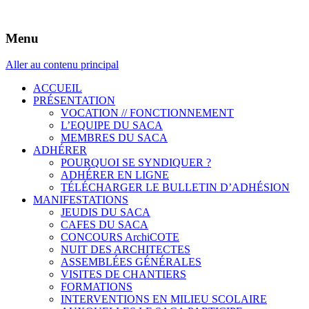
Syndicat des Architectes de la Côte d'Azur
Le SACA
Menu
Aller au contenu principal
ACCUEIL
PRÉSENTATION
VOCATION // FONCTIONNEMENT
L’EQUIPE DU SACA
MEMBRES DU SACA
ADHÉRER
POURQUOI SE SYNDIQUER ?
ADHÉRER EN LIGNE
TÉLÉCHARGER LE BULLETIN D’ADHÉSION
MANIFESTATIONS
JEUDIS DU SACA
CAFES DU SACA
CONCOURS ArchiCOTE
NUIT DES ARCHITECTES
ASSEMBLÉES GÉNÉRALES
VISITES DE CHANTIERS
FORMATIONS
INTERVENTIONS EN MILIEU SCOLAIRE