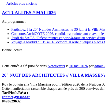
←
Articles plus anciens
ACTUALITES // MAI 2026
Au programme :
Participez à la 26° Nuit des Architectes, le 30 juin à la Villa M
Concours ArchiCOTE 2026, candidatez maintenant et avant le 1
Jeudi du SACA “Précontraintes et porte-à-faux au service d’une
Voyage à Madrid du 15 au 18 octobre, il reste quelques places !
Bonne lecture !
Cette entrée a été publiée dans
Newsletters
le
20 mai 2026
par
adminl
26° NUIT DES ARCHITECTES // VILLA MASSENA /
Rdv le 30 juin à la Villa Masséna pour l’édition 2026 de la Nuit des A
Cette manifestation rassemble chaque année près de 300 convives du Bât
Tarif/Info/Résa :
contact@lesaca.fr
0493629632