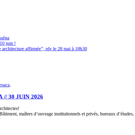
asséna
0 juin !
 architecture affirmée”, rdv le 28 mai à 18h30
esaca
.
/ 30 JUIN 2026
rchitectes!
iment, maîtres d’ouvrage institutionnels et privés, bureaux d’études, e