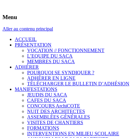
Syndicat des Architectes de la Côte d'Azur
Le SACA
Menu
Aller au contenu principal
ACCUEIL
PRÉSENTATION
VOCATION // FONCTIONNEMENT
L’EQUIPE DU SACA
MEMBRES DU SACA
ADHÉRER
POURQUOI SE SYNDIQUER ?
ADHÉRER EN LIGNE
TÉLÉCHARGER LE BULLETIN D’ADHÉSION
MANIFESTATIONS
JEUDIS DU SACA
CAFES DU SACA
CONCOURS ArchiCOTE
NUIT DES ARCHITECTES
ASSEMBLÉES GÉNÉRALES
VISITES DE CHANTIERS
FORMATIONS
INTERVENTIONS EN MILIEU SCOLAIRE