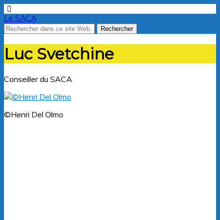
Le SACA
Luc Svetchine
Conseiller du SACA
©Henri Del Olmo