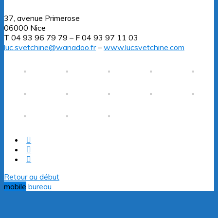
37, avenue Primerose
06000 Nice
T 04 93 96 79 79 – F 04 93 97 11 03
luc.svetchine@wanadoo.fr
–
www.lucsvetchine.com
Retour au début
mobile
bureau